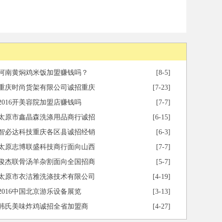
河南黄焖鸡米饭加盟赚钱吗？
[8-5]
重庆时尚货架有限公司诚招重庆
[7-23]
2016开美容院加盟店赚钱吗
[7-7]
太原市鑫晶森洗涤用品商行诚招
[6-15]
智必达科技重庆各区县诚招经销
[6-3]
太原志博联盛科技商行面向山西
[7-7]
俊杰联骨汤羊杂割面向全国招商
[5-7]
太原市衣洁雅洗涤技术有限公司
[4-19]
2016中国北京游乐设备展览
[3-13]
韩氏美味炸鸡诚招全省加盟商
[4-27]