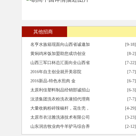
其他招商
名亨水族箱现面向山西省诚邀加
[9-18]
黄焖鸡米饭加盟助您成功创业
[8-2]
山西三军口杯总汇面向全山西省
[7-22]
2016年自主创业就开美容院
[7-7]
2016新品-特色水煎肉 金
[6-7]
太原利佳塑料制品经销部诚招山
[6-3]
汰渍集团洗衣粉洗衣液招代理商
[7-7]
大量收购粉碎辣椒杆，花生壳，
[4-29]
太原市衣洁雅洗涤技术有限公司
[3-23]
山东润吉牧业肉牛羊驴马综合养
[2-12]