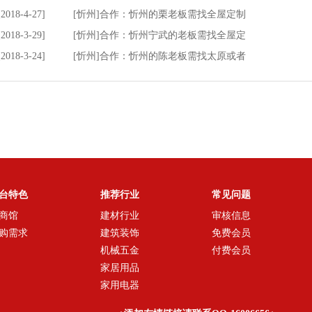
[2018-4-27]
[忻州]合作：忻州的栗老板需找全屋定制
[2018-3-29]
[忻州]合作：忻州宁武的老板需找全屋定
[2018-3-24]
[忻州]合作：忻州的陈老板需找太原或者
台特色
推荐行业
常见问题
商馆
建材行业
审核信息
购需求
建筑装饰
免费会员
机械五金
付费会员
家居用品
家用电器