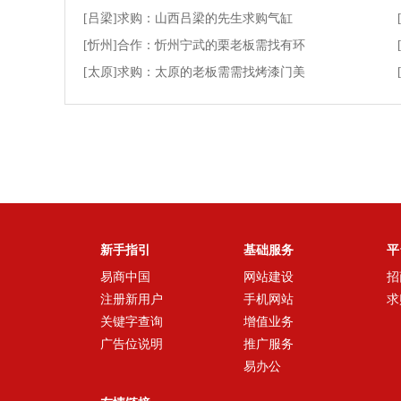
[吕梁]求购：山西吕梁的先生求购气缸
[忻州]合作：忻州宁武的栗老板需找有环
[太原]求购：太原的老板需需找烤漆门美
新手指引
基础服务
平
易商中国
网站建设
招
注册新用户
手机网站
求
关键字查询
增值业务
广告位说明
推广服务
易办公