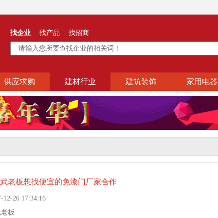
找企业
找产品
找招商
供应求购
建材行业
建筑装饰
家用电器
武老板想找便宜的免漆门厂家合作
-26 17:34:16
武老板