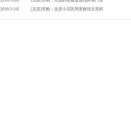
[2018-3-28]
[太原]求购：太原的老板需需找烤漆门美
[2018-3-24]
[太原]求购：太原小店区周老板找太原的
台特色
推荐行业
常见问题
商馆
建材行业
审核信息
购需求
建筑装饰
免费会员
机械五金
付费会员
家居用品
家用电器
+添加友情链接请联系QQ:16006656+
鸭脖品牌代理官网
标网
爱客商务网