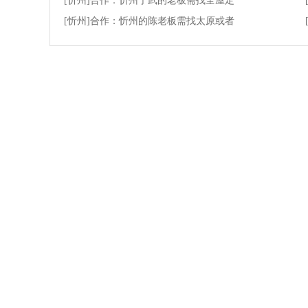
[忻州]合作：忻州宁武的老板需找全屋定
[忻州]合作：忻州的陈老板需找太原或者
新手指引
基础服务
平
易商中国
网站建设
招
注册新用户
手机网站
求
关键字查询
增值业务
广告位说明
推广服务
易办公
友情链接
中国五金网
<
涂料原料网
介休365网
百宝批发网
b2b电子商务平台
今日渭南网
招